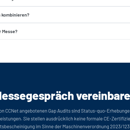
s kombinieren?
r Messe?
essegespräch vereinbar
von CCNet angebotenen Gap Audits sind Status-quo-Erhebunge
istungen. Sie stellen ausdrücklich keine formale CE-Zertifizi
tsbescheinigung im Sinne der Maschinenverordnung 2023/123