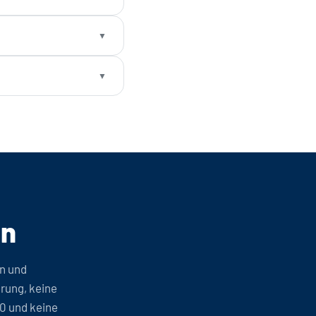
en
n und
erung, keine
0 und keine