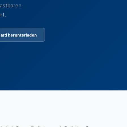
astbaren
nt.
Card herunterladen