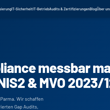
sierung
IT-Sicherheit
IT-Betrieb
Audits & Zertifizierungen
Blog
Über un
pliance messbar ma
 NIS2 & MVO 2023/
n Parma. Wir schaffen
rierten Gap Audits,