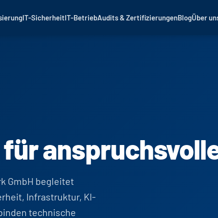
sierung
IT-Sicherheit
IT-Betrieb
Audits & Zertifizierungen
Blog
Über un
r für anspruchsvol
k GmbH begleitet
eit, Infrastruktur, KI-
rbinden technische