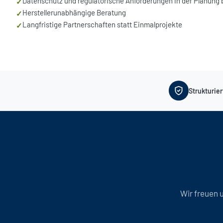
Datenschutz und regulatorische Anforderungen in der Planung 
✓
Herstellerunabhängige Beratung
✓
Langfristige Partnerschaften statt Einmalprojekte
✓
Strukturier
Wir freuen 