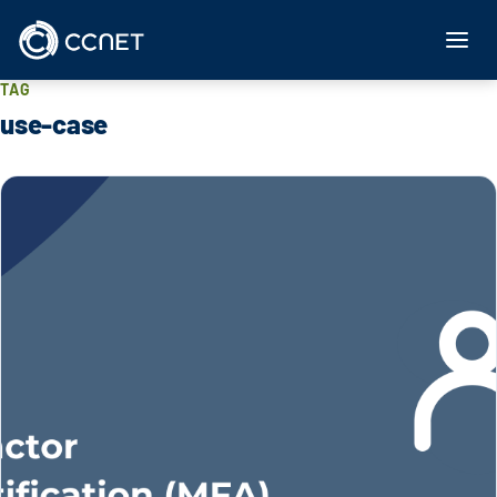
Zum Inhalt springen
TAG
use-case