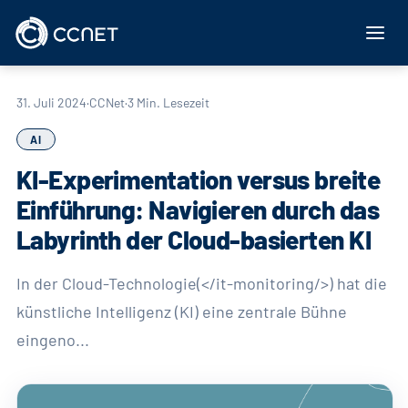
Zum Inhalt springen
31. Juli 2024
·
CCNet
·
3 Min. Lesezeit
AI
KI-Experimentation versus breite
Einführung: Navigieren durch das
Labyrinth der Cloud-basierten KI
In der Cloud-Technologie(</it-monitoring/>) hat die
künstliche Intelligenz (KI) eine zentrale Bühne
eingeno...