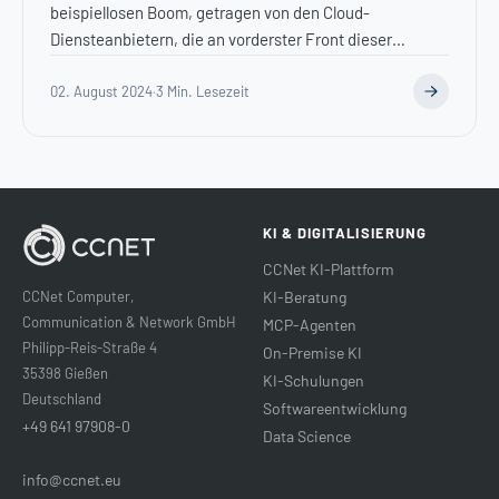
beispiellosen Boom, getragen von den Cloud-
Diensteanbietern, die an vorderster Front dieser
Revolution...
02. August 2024
·
3 Min. Lesezeit
KI & DIGITALISIERUNG
CCNet KI-Plattform
CCNet Computer,
KI-Beratung
Communication & Network GmbH
MCP-Agenten
Philipp-Reis-Straße 4
On-Premise KI
35398 Gießen
KI-Schulungen
Deutschland
Softwareentwicklung
+49 641 97908-0
Data Science
info@ccnet.eu