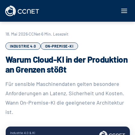
Zum Inhalt springen
18. Mai 2026
·
CCNet
·
6 Min. Lesezeit
INDUSTRIE 4.0
ON-PREMISE-KI
Warum Cloud-KI in der Produktion
an Grenzen stößt
Für sensible Maschinendaten gelten besondere
Anforderungen an Latenz, Sicherheit und Kosten.
Wann On-Premise-KI die geeignetere Architektur
ist.