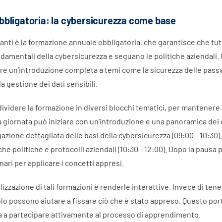
bligatoria: la cybersicurezza come base
anti è la formazione annuale obbligatoria, che garantisce che tutt
amentali della cybersicurezza e seguano le politiche aziendali.
offre un’introduzione completa a temi come la sicurezza delle pas
la gestione dei dati sensibili.
dividere la formazione in diversi blocchi tematici, per mantenere 
a giornata può iniziare con un’introduzione e una panoramica dei 
gazione dettagliata delle basi della cybersicurezza (09:00 - 10:30
he politiche e protocolli aziendali (10:30 - 12:00). Dopo la paus
enari per applicare i concetti appresi.
lizzazione di tali formazioni è renderle interattive. Invece di t
uolo possono aiutare a fissare ciò che è stato appreso. Questo por
 a partecipare attivamente al processo di apprendimento.