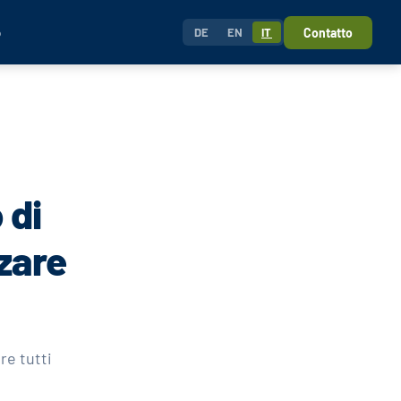
o
Contatto
DE
EN
IT
 di
zare
re tutti