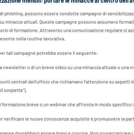
zazione mensili: portare le minacce al centro dell’
i di phishing, possono essere condotte campagne di sensibilizzaz
 su minacce attuali. Queste campagne possono assumere formati d
corsi di formazione. Attraverso una comunicazione regolare si as
sente nella routine lavorativa.
er tali campagne potrebbe essere il seguente:
na newsletter o di un breve video su una minaccia attuale o una m
punti centrali dell’ufficio che richiamano l’attenzione su aspetti d
il sospette”).
di formazione breve o un webinar che affronta in modo specifico i p
er verificare le nuove conoscenze acquisite e promuovere la par
pagne dovrebbero essere brevi e concise. Non sovraccaricare i