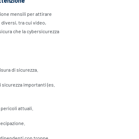
attenzione
ione mensili per attirare
iversi, tra cui video,
sicura che la cybersicurezza
isura di sicurezza.
i sicurezza importanti (es.
ericoli attuali.
tecipazione.
 dipendenti con troppe