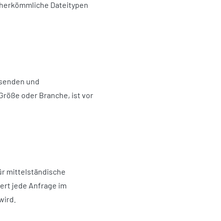
f herkömmliche Dateitypen
ssenden und
röße oder Branche, ist vor
ür mittelständische
iert jede Anfrage im
wird.