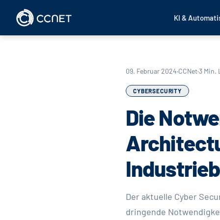
Zum Inhalt springen
KI & Automati
09. Februar 2024
·
CCNet
·
3 Min. 
CYBERSECURITY
Die Notwe
Architect
Industrie
Der aktuelle Cyber Secur
dringende Notwendigkeit