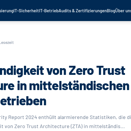
sierung
IT-Sicherheit
IT-Betrieb
Audits & Zertifizierungen
Blog
Über un
Lesezeit
ndigkeit von Zero Trust
ure in mittelständischen
betrieben
ity Report 2024 enthüllt alarmierende Statistiken, die d
 von Zero Trust Architecture (ZTA) in mittelständis...