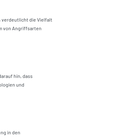
erdeutlicht die Vielfalt
m von Angriffsarten
arauf hin, dass
ologien und
ng in den